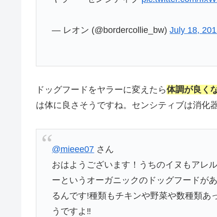
— レオン (@bordercollie_bw)
July 18, 20
ドッグフードをヤラーに変えたら
体調が良く
は体に良さそうですね。センシティブは消化
@mieee07
さん
おはようございます！うちのイヌもアレ
ーというオーガニックのドッグフードが
るんです!種類もチキンや野菜や数種類あ
うですよ‼︎