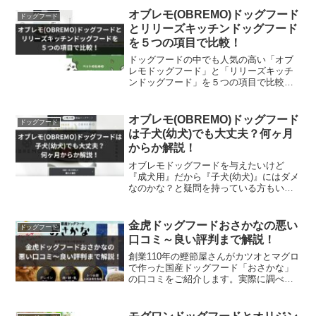
齢」「4.獣医師の評価」「5.価格」を徹底
オブレモ(OBREMO)ドッグフード
ドッグフード
比較してい...
とリリーズキッチンドッグフード
を５つの項目で比較！
ドッグフードの中でも人気の高い「オブ
レモドッグフード」と「リリーズキッチ
ンドッグフード」を５つの項目で比較し
てみました。今回は、ドッグフードを購
入する際に気になる「1.目的」「2.主原
料」「3.対応年齢」「4.獣医師の評価」
オブレモ(OBREMO)ドッグフード
ドッグフード
「5.価格」を徹...
は子犬(幼犬)でも大丈夫？何ヶ月
からか解説！
オブレモドッグフードを与えたいけど
『成犬用』だから『子犬(幼犬)』にはダメ
なのかな？と疑問を持っている方もいま
すよね。小型犬用として人気の高い「オ
ブレモ」。国産・無添加ということで安
心して与えられることから、子犬にも与
金虎ドッグフードおさかなの悪い
ドッグフード
えたいドッグフードです...
口コミ～良い評判まで解説！
創業110年の鰹節屋さんがカツオとマグロ
で作った国産ドッグフード「おさかな」
の口コミをご紹介します。実際に調べて
みると、良い口コミから悪い評判まであ
りました。ここではあくまでも中立的な
立場で嘘なく真実を伝えていけたらと思