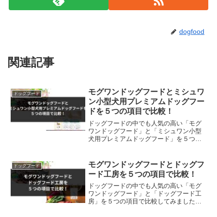
dogfood
関連記事
モグワンドッグフードとミシュワ
ドッグフード
ン小型犬用プレミアムドッグフー
ドを５つの項目で比較！
ドッグフードの中でも人気の高い「モグ
ワンドッグフード」と「ミシュワン小型
犬用プレミアムドッグフード」を５つの
項目で比較してみました。今回は、ドッ
グフードを購入する際に気になる「1.目
的」「2.主原料」「3.対応年齢」「4.獣医
モグワンドッグフードとドッグフ
ドッグフード
師の評価」「5...
ード工房を５つの項目で比較！
ドッグフードの中でも人気の高い「モグ
ワンドッグフード」と「ドッグフード工
房」を５つの項目で比較してみました。
今回は、ドッグフードを購入する際に気
になる「1.目的」「2.主原料」「3.対応年