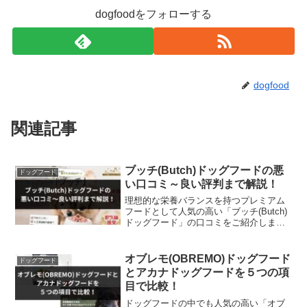
dogfoodをフォローする
dogfood
関連記事
ブッチ(Butch)ドッグフードの悪
ドッグフード
い口コミ～良い評判まで解説！
理想的な栄養バランスを持つプレミアム
フードとして人気の高い「ブッチ(Butch)
ドッグフード」の口コミをご紹介しま
す。実際に調べてみると、良い口コミか
ら悪い評判までありました。ここではあ
くまでも中立的な立場で嘘なく真実を伝
オブレモ(OBREMO)ドッグフード
ドッグフード
えていけたらと思い...
とアカナドッグフードを５つの項
目で比較！
ドッグフードの中でも人気の高い「オブ