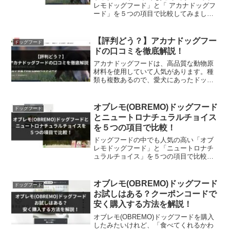
レモドッグフード」と「 アカナドッグフ
ード」を５つの項目で比較してみまし
た。今回は、ドッグフードを購入する際
に気になる「1.目的」「2.主原料」「3.対
応年齢」「4.獣医師の評価」「5.価格」を
【評判どう？】アカナドッグフー
ドッグフード
徹底比較し...
ドの口コミを徹底解説！
アカナドッグフードは、高品質な動物原
材料を使用していて人気があります。種
類も複数あるので、愛犬にあったドッグ
フードを探したい飼い主さんに向けて口
コミを紹介していきたいと思います。実
際に調べてみると、良い口コミ～悪い評
オブレモ(OBREMO)ドッグフード
ドッグフード
判までありました。ここで...
とニュートロナチュラルチョイス
を５つの項目で比較！
ドッグフードの中でも人気の高い「オブ
レモドッグフード」と「ニュートロナチ
ュラルチョイス」を５つの項目で比較し
てみました。今回は、ドッグフードを購
入する際に気になる「1.目的」「2.主原
料」「3.対応年齢」「4.獣医師の評価」
オブレモ(OBREMO)ドッグフード
ドッグフード
「5.価格」を徹...
お試しはある？クーポンコードで
安く購入する方法を解説！
オブレモ(OBREMO)ドッグフードを購入
したみたいけれど、「食べてくれるかわ