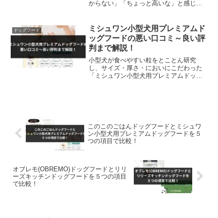
からない」「ちょっと高いな」と感じて
いる人も多いはず。そんな人におすすめ
なのが、クーポンコードを利用した購入
方法！今回は、オブレモドッグフードを
ミシュワン小型犬用プレミアムド
ドッグフード
お試ししたい人にぴ...
ッグフードの悪い口コミ～良い評
判まで解説！
小型犬が食べやすい粒をとことん研究
し、サイズ・厚さ・においにこだわった
「ミシュワン小型犬用プレミアムドッグ
フード」の口コミをご紹介します。実際
に調べてみると、良い口コミから悪い評
判までありました。ここではあくまでも
中立的な立場で嘘なく真実を...
このこのごはんドッグフードとミシュワ
ン小型犬用プレミアムドッグフードを５
つの項目で比較！
オブレモ(OBREMO)ドッグフードとリリ
ーズキッチンドッグフードを５つの項目
で比較！