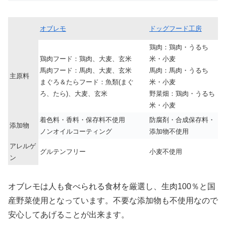
オブレモ
ドッグフード工房
鶏肉：鶏肉・うるち
鶏肉フード：鶏肉、大麦、玄米
米・小麦
馬肉フード：馬肉、大麦、玄米
馬肉：馬肉・うるち
主原料
まぐろ＆たらフード：魚類(まぐ
米・小麦
ろ、たら)、大麦、玄米
野菜畑：鶏肉・うるち
米・小麦
着色料・香料・保存料不使用
防腐剤・合成保存料・
添加物
ノンオイルコーティング
添加物不使用
アレルゲ
グルテンフリー
小麦不使用
ン
オブレモは人も食べられる食材を厳選し、生肉100％と国
産野菜使用となっています。不要な添加物も不使用なので
安心してあげることが出来ます。